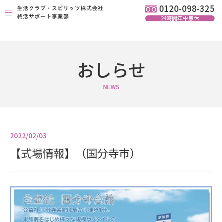
0120-098-325
24時間年中無休
生活クラブ葬 生前予約
お葬式プラン
おしらせ
提携式場
NEWS
関連品
会社概要
2022/02/03
おしらせ
【式場情報】（国分寺市）
お問い合わせ
0120-098-325